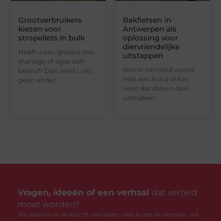
Grootverbruikers
Bakfietsen in
kiezen voor
Antwerpen als
stropellets in bulk
oplossing voor
diervriendelijke
Heeft u een grotere stal,
uitstappen
manege of agrarisch
Wie in een stad woont
bedrijf? Dan weet u als
met een hond of kat,
geen ander
weet dat dieren deel
uitmaken
Vragen, ideeën of een verhaal
dat verteld
moet worden?
Wij geloven in de kracht van delen. Heb je iets te vertellen, wil