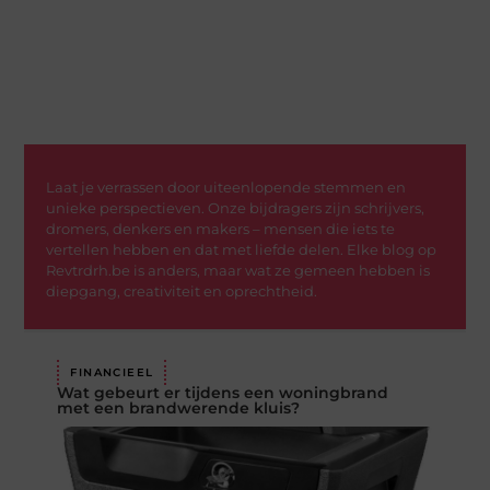
Laat je verrassen door uiteenlopende stemmen en
unieke perspectieven. Onze bijdragers zijn schrijvers,
dromers, denkers en makers – mensen die iets te
vertellen hebben en dat met liefde delen. Elke blog op
Revtrdrh.be is anders, maar wat ze gemeen hebben is
diepgang, creativiteit en oprechtheid.
FINANCIEEL
Wat gebeurt er tijdens een woningbrand
met een brandwerende kluis?