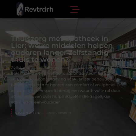
Thuiszorg met apotheek in
Lier: welke middelen helpen
ouderen langer zelfstandig
thuis te wonen?
Zelfstandig thuis blijven wonen is voor veel ouderen een
belangrijke wens. Met de juiste ondersteuning kan de
vertrouwde woonomgeving vaak langer behouden
blijven zonder in te boeten aan comfort of veiligheid. Een
apotheek in Lier speelt hierbij een waardevolle rol door
advies te geven over hulpmiddelen die dagelijkse
activiteiten eenvoudiger
Lees verder ➜
GEZONDHEID