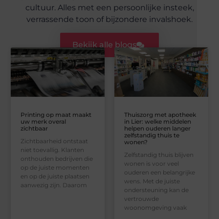
cultuur. Alles met een persoonlijke insteek,
verrassende toon of bijzondere invalshoek.
Bekijk alle blogs
Printing op maat maakt
Thuiszorg met apotheek
uw merk overal
in Lier: welke middelen
zichtbaar
helpen ouderen langer
zelfstandig thuis te
Zichtbaarheid ontstaat
wonen?
niet toevallig. Klanten
Zelfstandig thuis blijven
onthouden bedrijven die
wonen is voor veel
op de juiste momenten
ouderen een belangrijke
en op de juiste plaatsen
wens. Met de juiste
aanwezig zijn. Daarom
ondersteuning kan de
vertrouwde
woonomgeving vaak