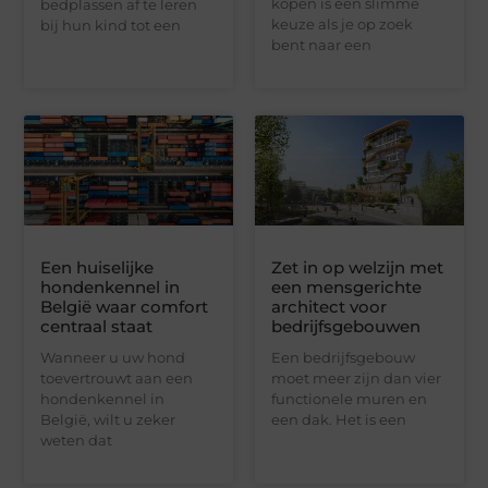
kopen is een slimme
bedplassen af te leren
keuze als je op zoek
bij hun kind tot een
bent naar een
Een huiselijke
Zet in op welzijn met
hondenkennel in
een mensgerichte
België waar comfort
architect voor
centraal staat
bedrijfsgebouwen
Wanneer u uw hond
Een bedrijfsgebouw
toevertrouwt aan een
moet meer zijn dan vier
hondenkennel in
functionele muren en
België, wilt u zeker
een dak. Het is een
weten dat