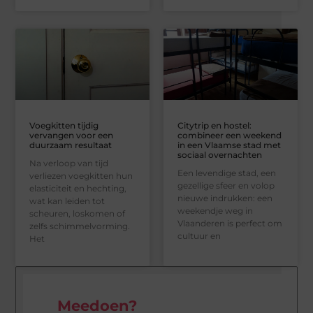
Voegkitten tijdig
Citytrip en hostel:
vervangen voor een
combineer een weekend
duurzaam resultaat
in een Vlaamse stad met
sociaal overnachten
Na verloop van tijd
Een levendige stad, een
verliezen voegkitten hun
gezellige sfeer en volop
elasticiteit en hechting,
nieuwe indrukken: een
wat kan leiden tot
weekendje weg in
scheuren, loskomen of
Vlaanderen is perfect om
zelfs schimmelvorming.
cultuur en
Het
Meedoen?