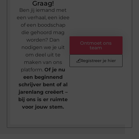
Graag!
Ben jij iemand met
een verhaal, een idee
of een boodschap
die gehoord mag
worden? Dan
Ontmoet ons
nodigen we je uit
team
om deel uit te
Registreer je hier
maken van ons
platform.
Of je nu
een beginnend
schrijver bent of al
jarenlang creëert –
bij ons is er ruimte
voor jouw stem.