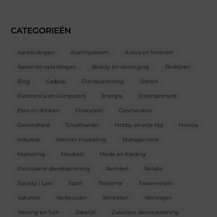
CATEGORIEËN
Aanbiedingen
Alarmsysteem
Auto's en Motoren
Banen en opleidingen
Beauty en verzorging
Bedrijven
Blog
Cadeau
Dienstverlening
Dieren
Electronica en Computers
Energie
Entertainment
Eten en drinken
Financieel
Geschenken
Gezondheid
Groothandel
Hobby en vrije tijd
Horeca
Industrie
Internet marketing
Management
Marketing
Meubels
Mode en Kleding
Particuliere dienstverlening
Rechten
Relatie
Society / Law
Sport
Toerisme
Tweewielers
Vakantie
Verbouwen
Winkelen
Woningen
Woning en Tuin
Zakelijk
Zakelijke dienstverlening