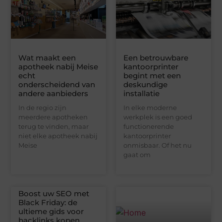
Wat maakt een
Een betrouwbare
apotheek nabij Meise
kantoorprinter
echt
begint met een
onderscheidend van
deskundige
andere aanbieders
installatie
In de regio zijn
In elke moderne
meerdere apotheken
werkplek is een goed
terug te vinden, maar
functionerende
niet elke apotheek nabij
kantoorprinter
Meise
onmisbaar. Of het nu
gaat om
Boost uw SEO met
Black Friday: de
ultieme gids voor
backlinks kopen