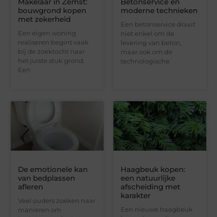
Makelaar in Zemst:
Betonservice en
bouwgrond kopen
moderne technieken
met zekerheid
Een betonservice draait
Een eigen woning
niet enkel om de
realiseren begint vaak
levering van beton,
bij de zoektocht naar
maar ook om de
het juiste stuk grond.
technologische
Een
De emotionele kan
Haagbeuk kopen:
van bedplassen
een natuurlijke
afleren
afscheiding met
karakter
Veel ouders zoeken naar
Een nieuwe haagbeuk
manieren om