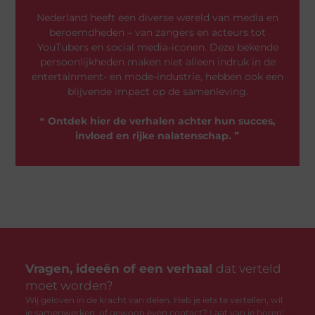
Nederland heeft een diverse wereld van media en
beroemdheden – van zangers en acteurs tot
YouTubers en social media-iconen. Deze bekende
persoonlijkheden maken niet alleen indruk in de
entertainment- en mode-industrie, hebben ook een
blijvende impact op de samenleving.
❝
Ontdek hier de verhalen achter hun succes,
invloed en rijke nalatenschap.
❞
Vragen, ideeën of een verhaal
dat verteld
moet worden?
Wij geloven in de kracht van delen. Heb je iets te vertellen, wil
je samenwerken, of gewoon even contact? Laat van je horen!