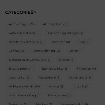
CATEGORIEËN
Aanbiedingen
(26)
Alarmsysteem
(1)
Auto's en Motoren
(8)
Banen en opleidingen
(4)
Beauty en verzorging
(7)
Bedrijven
(8)
Blog
(2)
Cadeau
(2)
Dienstverlening
(13)
Dieren
(1)
Electronica en Computers
(2)
Energie
(1)
Entertainment
(1)
Eten en drinken
(3)
Financieel
(4)
Geschenken
(2)
Gezondheid
(8)
Groothandel
(5)
Hobby en vrije tijd
(10)
Horeca
(2)
Industrie
(3)
Internet marketing
(1)
Management
(1)
Marketing
(2)
Meubels
(2)
Mode en Kleding
(6)