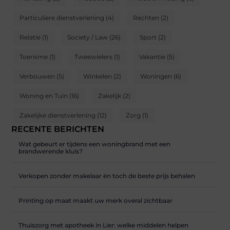
Particuliere dienstverlening
(4)
Rechten
(2)
Relatie
(1)
Society / Law
(26)
Sport
(2)
Toerisme
(1)
Tweewielers
(1)
Vakantie
(5)
Verbouwen
(5)
Winkelen
(2)
Woningen
(6)
Woning en Tuin
(16)
Zakelijk
(2)
Zakelijke dienstverlening
(12)
Zorg
(1)
RECENTE BERICHTEN
Wat gebeurt er tijdens een woningbrand met een
brandwerende kluis?
Verkopen zonder makelaar én toch de beste prijs behalen
Printing op maat maakt uw merk overal zichtbaar
Thuiszorg met apotheek in Lier: welke middelen helpen