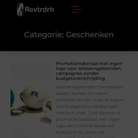
Categorie: Geschenken
Promotiemateriaal met eigen
logo voor seizoensgebonden
campagnes zonder
budgetoverschrijding
Seizoensgebonden campagnes
bieden kansen om extra
zichtbaar te zijn, maar brengen
ook budgettaire uitdagingen
met zich mee. Juist daarom is
promotiemateriaal met eigen
logo een slimme keuze om
tijdelijk in te spelen op