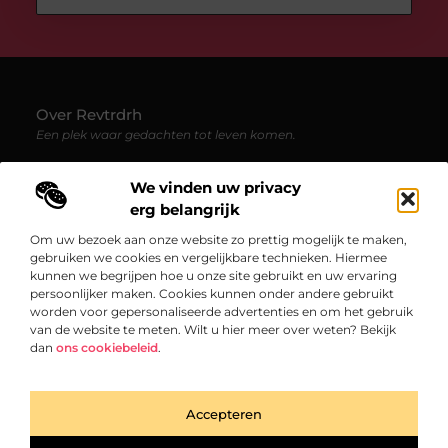
Over Revtrdrh
Een plek waar gedachten tot leven komen.
— Revtrdrh.be biedt een verzameling blogs en artikelen vol
We vinden uw privacy
frisse inzichten, persoonlijke reflecties en originele
invalshoeken. Ontdek content die verrast, inspireert en aan
erg belangrijk
het denken zet.
Om uw bezoek aan onze website zo prettig mogelijk te maken,
gebruiken we cookies en vergelijkbare technieken. Hiermee
Onze informatie
kunnen we begrijpen hoe u onze site gebruikt en uw ervaring
persoonlijker maken. Cookies kunnen onder andere gebruikt
Linkbuilding platform: jouw sleutel tot duurzame online groei
Verdien geld met je website: bouw een duurzaam online inkomen op
worden voor gepersonaliseerde advertenties en om het gebruik
Bericht categorie
van de website te meten. Wilt u hier meer over weten? Bekijk
dan
ons cookiebeleid
.
Accepteren
TOP