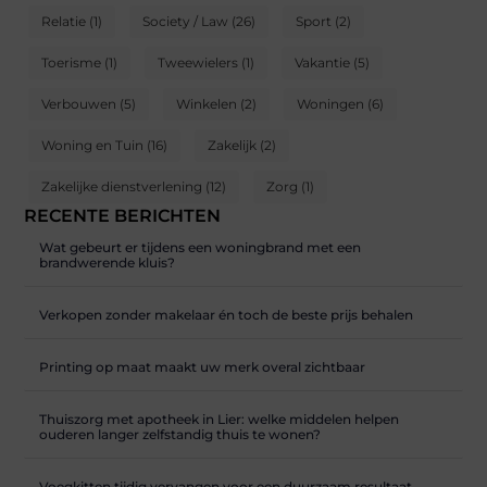
Relatie
(1)
Society / Law
(26)
Sport
(2)
Toerisme
(1)
Tweewielers
(1)
Vakantie
(5)
Verbouwen
(5)
Winkelen
(2)
Woningen
(6)
Woning en Tuin
(16)
Zakelijk
(2)
Zakelijke dienstverlening
(12)
Zorg
(1)
RECENTE BERICHTEN
Wat gebeurt er tijdens een woningbrand met een
brandwerende kluis?
Verkopen zonder makelaar én toch de beste prijs behalen
Printing op maat maakt uw merk overal zichtbaar
Thuiszorg met apotheek in Lier: welke middelen helpen
ouderen langer zelfstandig thuis te wonen?
Voegkitten tijdig vervangen voor een duurzaam resultaat