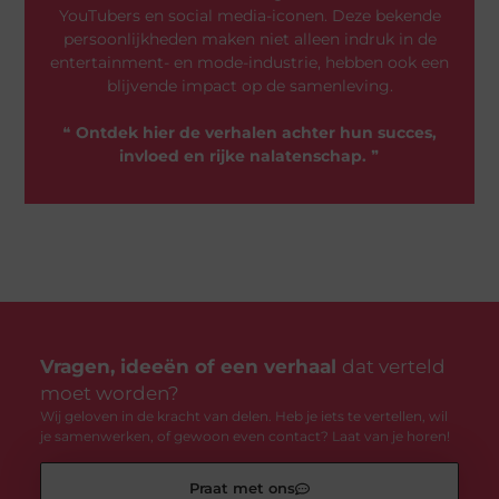
YouTubers en social media-iconen. Deze bekende
persoonlijkheden maken niet alleen indruk in de
entertainment- en mode-industrie, hebben ook een
blijvende impact op de samenleving.
❝
Ontdek hier de verhalen achter hun succes,
invloed en rijke nalatenschap.
❞
Vragen, ideeën of een verhaal
dat verteld
moet worden?
Wij geloven in de kracht van delen. Heb je iets te vertellen, wil
je samenwerken, of gewoon even contact? Laat van je horen!
Praat met ons