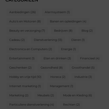
Aanbiedingen
(26)
Alarmsysteem
(1)
Auto's en Motoren
(8)
Banen en opleidingen
(4)
Beauty en verzorging
(7)
Bedrijven
(8)
Blog
(2)
Cadeau
(2)
Dienstverlening
(13)
Dieren
(1)
Electronica en Computers
(2)
Energie
(1)
Entertainment
(1)
Eten en drinken
(3)
Financieel
(4)
Geschenken
(2)
Gezondheid
(8)
Groothandel
(5)
Hobby en vrije tijd
(10)
Horeca
(2)
Industrie
(3)
Internet marketing
(1)
Management
(1)
Marketing
(2)
Meubels
(2)
Mode en Kleding
(6)
Particuliere dienstverlening
(4)
Rechten
(2)