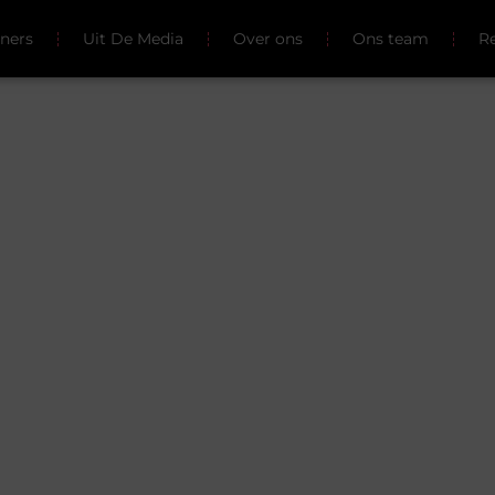
tners
Uit De Media
Over ons
Ons team
Re