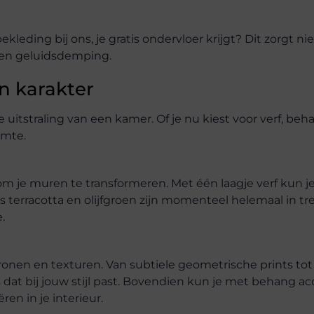
leding bij ons, je gratis ondervloer krijgt? Dit zorgt nie
e en geluidsdemping.
n karakter
tstraling van een kamer. Of je nu kiest voor verf, beh
imte.
om je muren te transformeren. Met één laagje verf kun je
 terracotta en olijfgroen zijn momenteel helemaal in tr
.
nen en texturen. Van subtiele geometrische prints tot
s dat bij jouw stijl past. Bovendien kun je met behang a
en in je interieur.