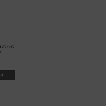
iedt wat
t!
il