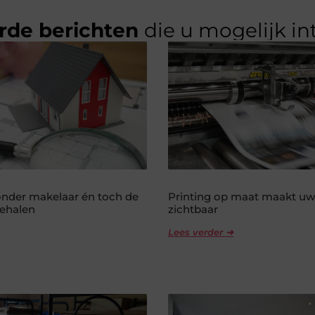
rde berichten
die u mogelijk in
nder makelaar én toch de
Printing op maat maakt uw
behalen
zichtbaar
Lees verder ➜