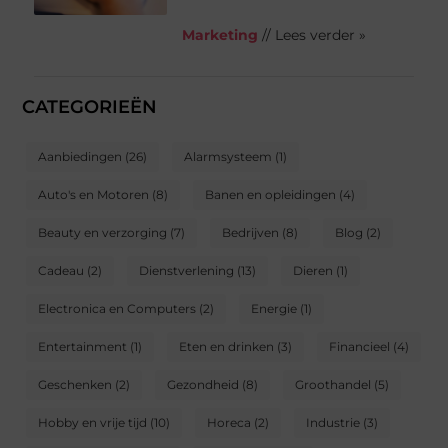
Marketing
// Lees verder »
CATEGORIEËN
Aanbiedingen
(26)
Alarmsysteem
(1)
Auto's en Motoren
(8)
Banen en opleidingen
(4)
Beauty en verzorging
(7)
Bedrijven
(8)
Blog
(2)
Cadeau
(2)
Dienstverlening
(13)
Dieren
(1)
Electronica en Computers
(2)
Energie
(1)
Entertainment
(1)
Eten en drinken
(3)
Financieel
(4)
Geschenken
(2)
Gezondheid
(8)
Groothandel
(5)
Hobby en vrije tijd
(10)
Horeca
(2)
Industrie
(3)