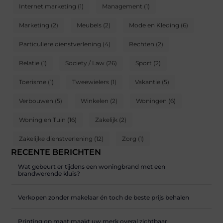
Internet marketing
(1)
Management
(1)
Marketing
(2)
Meubels
(2)
Mode en Kleding
(6)
Particuliere dienstverlening
(4)
Rechten
(2)
Relatie
(1)
Society / Law
(26)
Sport
(2)
Toerisme
(1)
Tweewielers
(1)
Vakantie
(5)
Verbouwen
(5)
Winkelen
(2)
Woningen
(6)
Woning en Tuin
(16)
Zakelijk
(2)
Zakelijke dienstverlening
(12)
Zorg
(1)
RECENTE BERICHTEN
Wat gebeurt er tijdens een woningbrand met een
brandwerende kluis?
Verkopen zonder makelaar én toch de beste prijs behalen
Printing op maat maakt uw merk overal zichtbaar