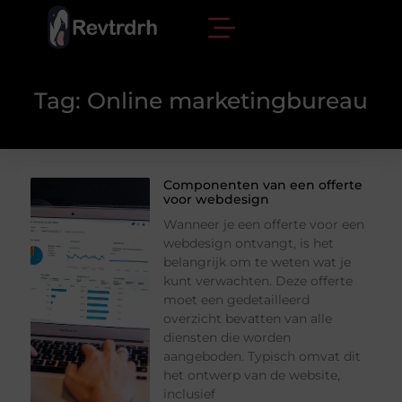
Tag: Online marketingbureau
Componenten van een offerte
voor webdesign
Wanneer je een offerte voor een
webdesign ontvangt, is het
belangrijk om te weten wat je
kunt verwachten. Deze offerte
moet een gedetailleerd
overzicht bevatten van alle
diensten die worden
aangeboden. Typisch omvat dit
het ontwerp van de website,
inclusief