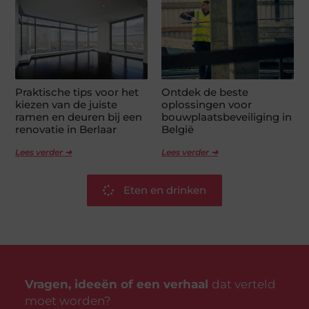
Praktische tips voor het
Ontdek de beste
kiezen van de juiste
oplossingen voor
ramen en deuren bij een
bouwplaatsbeveiliging in
renovatie in Berlaar
België
Lees verder ➜
Lees verder ➜
Eten en drinken
Vragen, ideeën of een verhaal
dat verteld
moet worden?