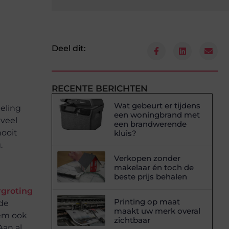
Deel dit:
RECENTE BERICHTEN
Wat gebeurt er tijdens
eling
een woningbrand met
 veel
een brandwerende
nooit
kluis?
.
Verkopen zonder
makelaar én toch de
beste prijs behalen
rgroting
Printing op maat
 de
maakt uw merk overal
eem ook
zichtbaar
Aan al