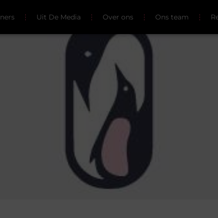
tners
Uit De Media
Over ons
Ons team
Re