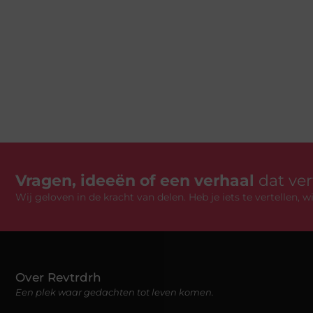
Vragen, ideeën of een verhaal
dat ve
Wij geloven in de kracht van delen. Heb je iets te vertellen,
Over Revtrdrh
Een plek waar gedachten tot leven komen.