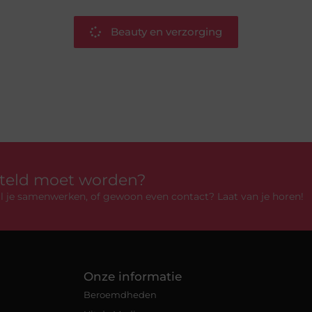
Beauty en verzorging
rteld moet worden?
 wil je samenwerken, of gewoon even contact? Laat van je horen!
Onze informatie
Beroemdheden