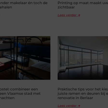
nder makelaar én toch de
Printing op maat maakt uw
behalen
zichtbaar
Lees verder ➜
hostel: combineer een
Praktische tips voor het ki
een Vlaamse stad met
juiste ramen en deuren bij 
rnachten
renovatie in Berlaar
Lees verder ➜