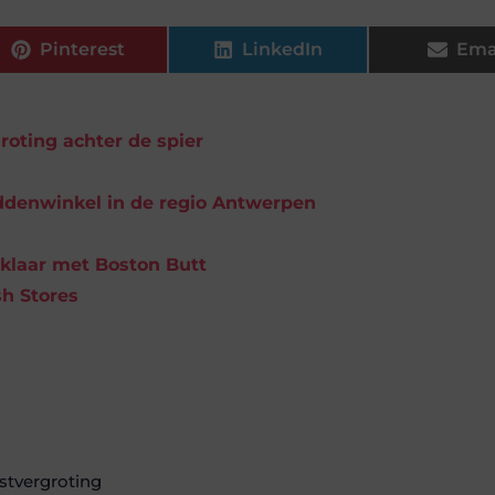
Pinterest
LinkedIn
Ema
oting achter de spier
ddenwinkel in de regio Antwerpen
 klaar met Boston Butt
h Stores
stvergroting