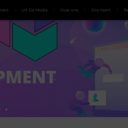
tners
Uit De Media
Over ons
Ons team
Re