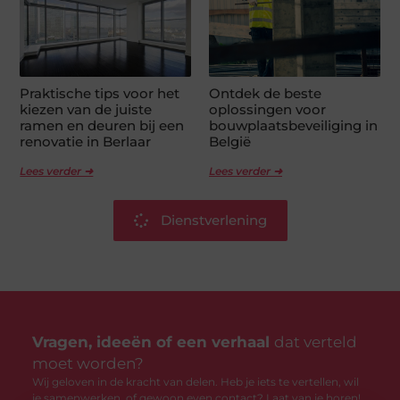
Praktische tips voor het
Ontdek de beste
kiezen van de juiste
oplossingen voor
ramen en deuren bij een
bouwplaatsbeveiliging in
renovatie in Berlaar
België
Lees verder ➜
Lees verder ➜
Dienstverlening
Vragen, ideeën of een verhaal
dat verteld
moet worden?
Wij geloven in de kracht van delen. Heb je iets te vertellen, wil
je samenwerken, of gewoon even contact? Laat van je horen!