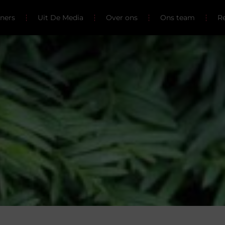
tners
Uit De Media
Over ons
Ons team
Re