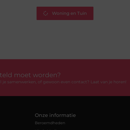
Woning en Tuin
rteld moet worden?
 wil je samenwerken, of gewoon even contact? Laat van je horen!
Onze informatie
Beroemdheden