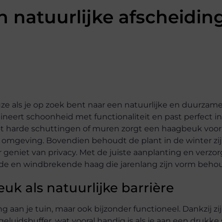
 natuurlijke afscheidin
ze als je op zoek bent naar een natuurlijke en duurzam
neert schoonheid met functionaliteit en past perfect i
 tot harde schuttingen of muren zorgt een haagbeuk voo
 omgeving. Bovendien behoudt de plant in de winter zi
r geniet van privacy. Met de juiste aanplanting en verzo
e en windbrekende haag die jarenlang zijn vorm behou
k als natuurlijke barrière
aan je tuin, maar ook bijzonder functioneel. Dankzij zi
eluidsbuffer, wat vooral handig is als je aan een drukke 