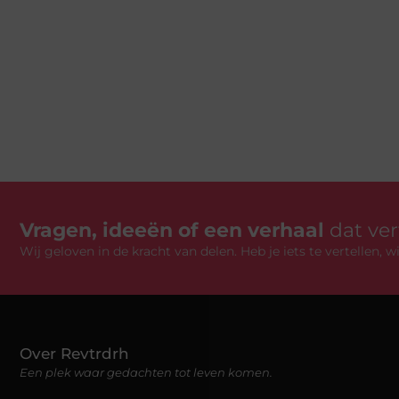
Vragen, ideeën of een verhaal
dat ve
Wij geloven in de kracht van delen. Heb je iets te vertellen,
Over Revtrdrh
Een plek waar gedachten tot leven komen.