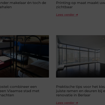
nder makelaar én toch de
Printing op maat maakt uw
behalen
zichtbaar
Lees verder ➜
hostel: combineer een
Praktische tips voor het ki
een Vlaamse stad met
juiste ramen en deuren bij 
rnachten
renovatie in Berlaar
Lees verder ➜