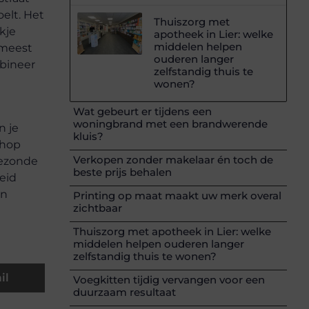
elt. Het
Thuiszorg met
kje
apotheek in Lier: welke
middelen helpen
 meest
ouderen langer
mbineer
zelfstandig thuis te
wonen?
Wat gebeurt er tijdens een
woningbrand met een brandwerende
n je
kluis?
shop
Verkopen zonder makelaar én toch de
gezonde
beste prijs behalen
eid
en
Printing op maat maakt uw merk overal
zichtbaar
Thuiszorg met apotheek in Lier: welke
middelen helpen ouderen langer
zelfstandig thuis te wonen?
il
Voegkitten tijdig vervangen voor een
duurzaam resultaat