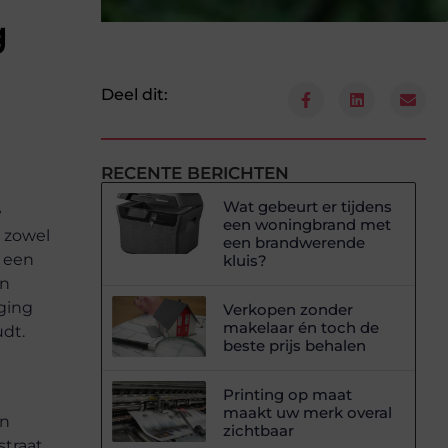
g
Deel dit:
RECENTE BERICHTEN
Wat gebeurt er tijdens
e
een woningbrand met
n zowel
een brandwerende
r een
kluis?
jn
rging
Verkopen zonder
makelaar én toch de
dt.
beste prijs behalen
Printing op maat
maakt uw merk overal
jn
zichtbaar
straat