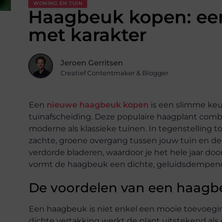
WONING EN TUIN
Haagbeuk kopen: een
met karakter
Jeroen Gerritsen
Creatief Contentmaker & Blogger
Een
nieuwe haagbeuk kopen
is een slimme keu
tuinafscheiding. Deze populaire haagplant combi
moderne als klassieke tuinen. In tegenstelling
zachte, groene overgang tussen jouw tuin en de
verdorde bladeren, waardoor je het hele jaar doo
vormt de haagbeuk een dichte, geluidsdempend
De voordelen van een haagbeu
Een haagbeuk is niet enkel een mooie toevoeging 
dichte vertakking werkt de plant uitstekend als g