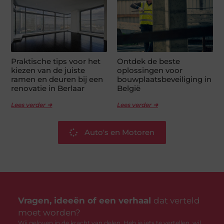
Praktische tips voor het
Ontdek de beste
kiezen van de juiste
oplossingen voor
ramen en deuren bij een
bouwplaatsbeveiliging in
renovatie in Berlaar
België
Lees verder ➜
Lees verder ➜
Auto's en Motoren
Vragen, ideeën of een verhaal
dat verteld
moet worden?
Wij geloven in de kracht van delen. Heb je iets te vertellen, wil